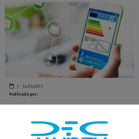
|
14/03/2017
Publicado por:
Según un artículo publicado por la web Inmodiario, España
suspende en edficiación de consumo casi nulo.
Pincha aquí
para leer el artículo completo.