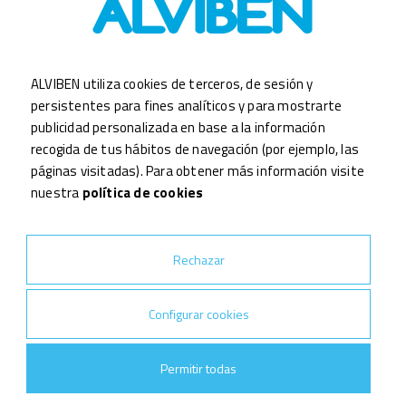
Poco a poco tenemos que cambiar esta nota y conseguir
realizar edificios con consumo nulo. Este debe de ser el
principal requisito que nos debemos marcar arquitectos,
constructores y promotores.
ALVIBEN utiliza cookies de terceros, de sesión y
persistentes para fines analíticos y para mostrarte
publicidad personalizada en base a la información
recogida de tus hábitos de navegación (por ejemplo, las
páginas visitadas). Para obtener más información visite
nuestra
política de cookies
Noticia Anterior
¡Compartir!
Rechazar
Siguiente Noticia
Configurar cookies
Permitir todas
Tags