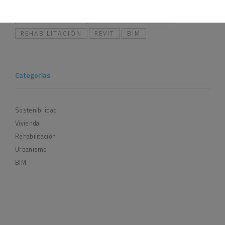
SOSTENIBILIDAD
ESPACIOS URBANOS
REHABILITACIÓN
REVIT
BIM
Categorías
Sostenibilidad
Vivienda
Rehabilitación
Urbanismo
BIM